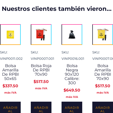
Nuestros clientes también vieron…
SKU:
SKU:
SKU:
SKU:
VINP0011.002
VINP0007.001
VINP0016.001
VINP0007.0
Bolsa
Bolsa Roja
Bolsa
Bolsa
Amarilla
De RPBI
Negra
Amarilla
De RPBI
70x90
90x120
De RPBI
50x65
Calibre:
70x90
$
517.50
300
$
337.50
$
517.50
más IVA
$
649.50
más IVA
más IVA
más IVA
AÑADIR
AÑADIR
AÑADIR
AÑADIR
AL
AL
AL
AL