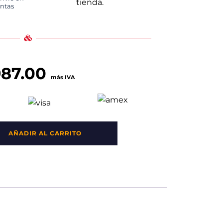
tienda.
untas
987.00
más IVA
AÑADIR AL CARRITO