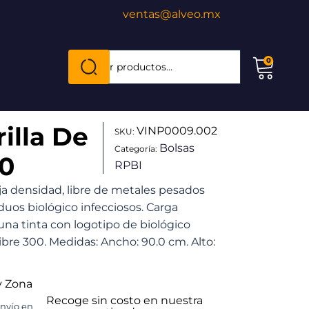
ventas@alveo.mx
Cuando hay resultados autocompletados, puede
0
Buscar
por:
illa De
VINP0009.002
SKU:
Bolsas
Categoría:
20
RPBI
aja densidad, libre de metales pesados
iduos biológico infecciosos. Carga
una tinta con logotipo de biológico
libre 300. Medidas: Ancho: 90.0 cm. Alto:
y Zona
Recoge sin costo en nuestra
envío en