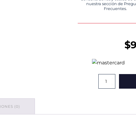
nuestra sección de Preg
Frecuentes.
$
Bolsa
Amarilla
De
RPBI
90x120
ONES (0)
cantidad