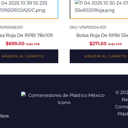
INP0008.001
SKU: VINP0004.001
sa Roja De RPBI 78x109
Bolsa Roja De RPBI 55
$
699.00
$
271.50
más IVA
más IVA
AÑADIR AL CARRITO
AÑADIR AL CARRITO
© 20
Re
Cont
Plás
lsos