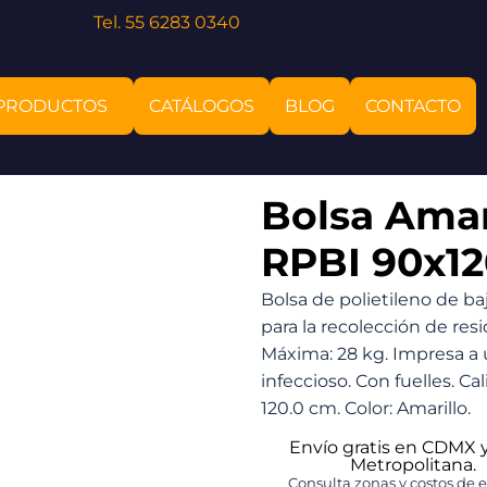
Tel. 55 6283 0340
PRODUCTOS
CATÁLOGOS
BLOG
CONTACTO
Bolsa Amar
RPBI 90x1
Bolsa de polietileno de b
para la recolección de res
Máxima: 28 kg. Impresa a 
infeccioso. Con fuelles. Ca
120.0 cm. Color: Amarillo.
Envío gratis en CDMX 
Metropolitana.
Consulta zonas y costos de 