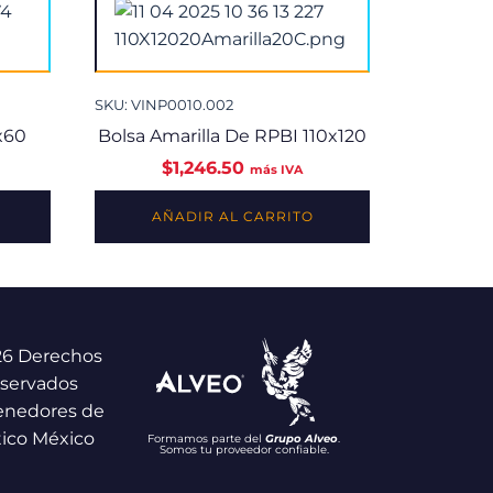
SKU: VINP0010.002
x60
Bolsa Amarilla De RPBI 110x120
$
1,246.50
más IVA
AÑADIR AL CARRITO
26 Derechos
servados
enedores de
tico México
Formamos parte del
Grupo Alveo
.
Somos tu proveedor confiable.