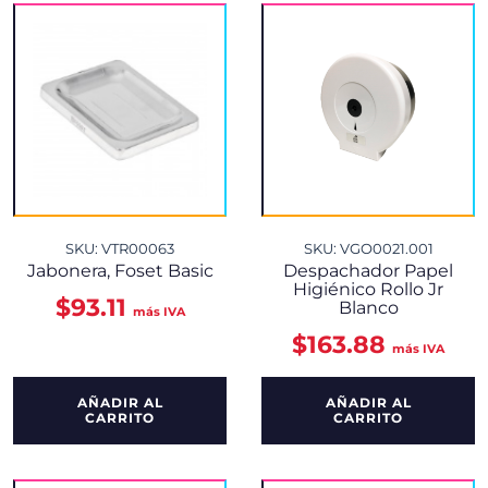
SKU: VTR00063
SKU: VGO0021.001
Jabonera, Foset Basic
Despachador Papel
Higiénico Rollo Jr
$
93.11
Blanco
más IVA
$
163.88
más IVA
AÑADIR AL
AÑADIR AL
CARRITO
CARRITO