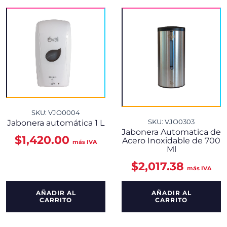
SKU: VJO0004
Jabonera automática 1 L
SKU: VJO0303
Jabonera Automatica de
$
1,420.00
Acero Inoxidable de 700
más IVA
Ml
$
2,017.38
más IVA
AÑADIR AL
AÑADIR AL
CARRITO
CARRITO