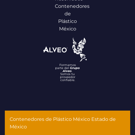
Contenedores
de
Plástico
México
Formamos
parte del
Grupo
Alveo
.
Somos tu
proveedor
confiable.
Contenedores de Plástico México Estado de
México