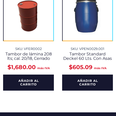
SKU: VFER0002
SKU: VPEN0029.001
Tambor de lámina 208
Tambor Standard
lts; cal. 20/18, Cerrado
Deckel 60 Lts. Con Asas
$
1,680.00
$
605.09
más IVA
más IVA
AÑADIR AL
AÑADIR AL
CARRITO
CARRITO