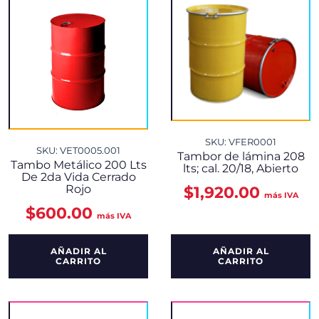
SKU: VFER0001
SKU: VET0005.001
Tambor de lámina 208
Tambo Metálico 200 Lts
lts; cal. 20/18, Abierto
De 2da Vida Cerrado
$
1,920.00
Rojo
más IVA
$
600.00
más IVA
AÑADIR AL
AÑADIR AL
CARRITO
CARRITO