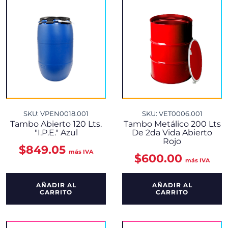
SKU: VPEN0018.001
SKU: VET0006.001
Tambo Abierto 120 Lts.
Tambo Metálico 200 Lts
"I.P.E." Azul
De 2da Vida Abierto
Rojo
$
849.05
más IVA
$
600.00
más IVA
AÑADIR AL
AÑADIR AL
CARRITO
CARRITO