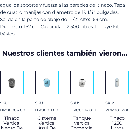
agua, da soporte y fuerza a las paredes del tinaco. Tapa
de cuatro manijas con diámetro de 19 1/4" pulgadas.
Salida en la parte de abajo de 1 1/2" Alto: 163 cm.
Diámetro: 152 cm Capacidad: 2,500 Litros. Incluye kit
básico.
Nuestros clientes también vieron…
SKU:
SKU:
SKU:
SKU:
HRO0004.001
HRO0011.001
HRO0014.001
VDP0002.00
Tinaco
Cisterna
Tanque
Tinaco
Vertical
Vertical
Vertical
1250
Negro De
Azul De
Comercial
Litros