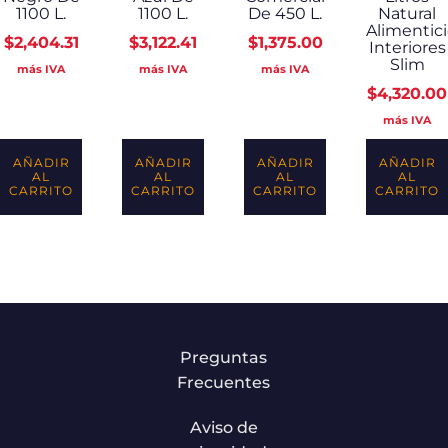
1100 L.
1100 L.
De 450 L.
Natural
Alimentic
$
2,404.31
$
3,122.41
$
1,375.00
Interiores
Slim
más IVA
más IVA
más IVA
$
4,320.00
más IVA
AÑADIR
AÑADIR
AÑADIR
AÑADIR
AL
AL
AL
AL
CARRITO
CARRITO
CARRITO
CARRITO
Preguntas
Frecuentes
Aviso de