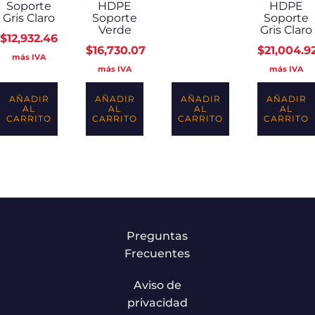
Soporte
HDPE
HDPE
Gris Claro
Soporte
Soporte
Verde
Gris Claro
$
12,932.46
$
16,730.07
$
21,004.9
más IVA
más IVA
más IVA
AÑADIR
AÑADIR
AÑADIR
AÑADIR
AL
AL
AL
AL
CARRITO
CARRITO
CARRITO
CARRITO
Preguntas
Frecuentes
Aviso de
privacidad