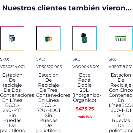
Nuestros clientes también vieron…
SKU:
SKU:
SKU:
SKU:
VRS0324.001
VRS0320.003
VGO0048.001
VRS0318.001
Estación
Estación
Bote
Estacion
De
De
Pedal
De
reciclaje
Reciclaje
Doble
Reciclaje
De Dos
De Tres
20L.
Con Cinco
Contenedores
Contenedores
(Inorganico-
Contened
En Línea
En Línea
Organico)
En
ECOL-
ECOL-
LíneaECO
$
475.25
280-RT1
720-HDG1
600-HD1
Sin
Sin
Sin
más IVA
Ruedas
Ruedas
Ruedas
De
De
De
polietileno
polietileno
polietilen