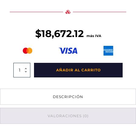
$
18,672.12
más IVA
Estacion
AÑADIR AL CARRITO
De
Reciclaje
De
Tres
DESCRIPCIÓN
Contenedores
En
Línea
ECOL-
VALORACIONES (0)
420-
RT1
Sin