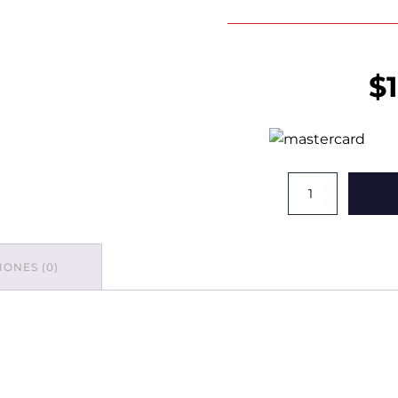
$
Cubeta
Eterna
Azul
Con
Asa
ONES (0)
16
Lts.
cantidad