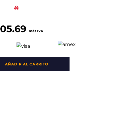
105.69
más IVA
AÑADIR AL CARRITO