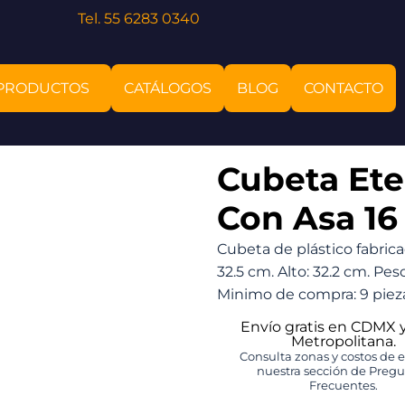
Tel. 55 6283 0340
PRODUCTOS
CATÁLOGOS
BLOG
CONTACTO
Cubeta Ete
Con Asa 16 
Cubeta de plástico fabric
32.5 cm. Alto: 32.2 cm. Peso
Minimo de compra: 9 piez
Envío gratis en CDMX 
Metropolitana.
Consulta zonas y costos de 
nuestra sección de Preg
Frecuentes.