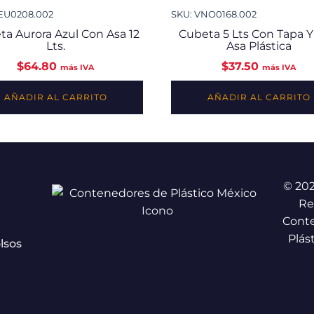
EU0208.002
SKU: VNO0168.002
ta Aurora Azul Con Asa 12
Cubeta 5 Lts Con Tapa 
Lts.
Asa Plástica
$
64.80
$
37.50
más IVA
más IVA
AÑADIR AL CARRITO
AÑADIR AL CARRITO
© 20
Re
Cont
Plás
lsos