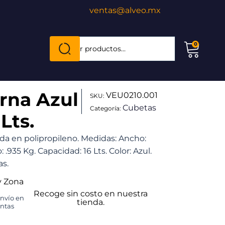
ventas@alveo.mx
Cuando hay resultados autocompletados, puede
0
Buscar
por:
rna Azul
VEU0210.001
SKU:
Cubetas
Categoría:
Lts.
ada en polipropileno. Medidas: Ancho:
: .935 Kg. Capacidad: 16 Lts. Color: Azul.
as.
y Zona
Recoge sin costo en nuestra
envío en
tienda.
untas