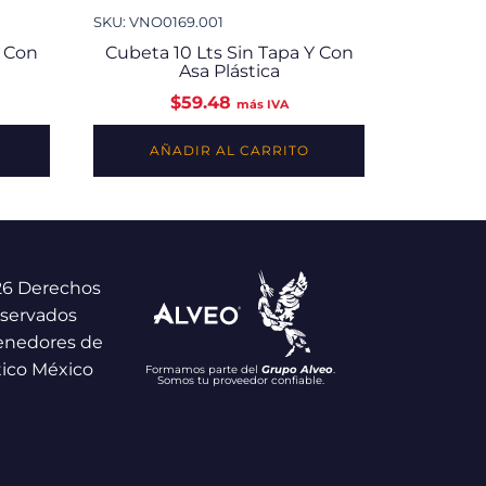
SKU: VNO0169.001
Y Con
Cubeta 10 Lts Sin Tapa Y Con
Asa Plástica
$
59.48
más IVA
AÑADIR AL CARRITO
26 Derechos
servados
enedores de
tico México
Formamos parte del
Grupo Alveo
.
Somos tu proveedor confiable.