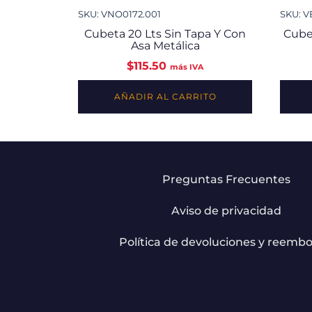
SKU: VNO0172.001
SKU: V
Cubeta 20 Lts Sin Tapa Y Con
Cube
Asa Metálica
$
115.50
más IVA
AÑADIR AL CARRITO
Preguntas Frecuentes
Aviso de privacidad
Política de devoluciones y reembo