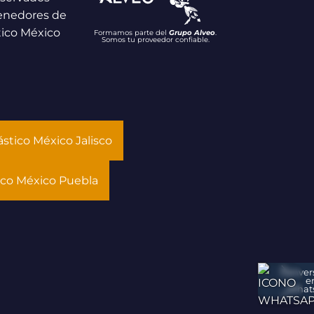
enedores de
tico México
Formamos parte del
Grupo Alveo
.
Somos tu proveedor confiable.
stico México Jalisco
ico México Puebla
Conver
e
What