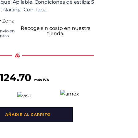
ue: Apilable. Condiciones de estiba: 5
: Naranja. Con Tapa.
y Zona
Recoge sin costo en nuestra
envío en
tienda.
untas
,124.70
más IVA
AÑADIR AL CARRITO