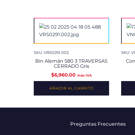
SKU: VRS0291.002
SKU: V
Bin Alemán 580 3 TRAVERSAS
Con
CERRADO Gris
$
6,960.00
más IVA
AÑADIR AL CARRITO
Preguntas Frecuentes