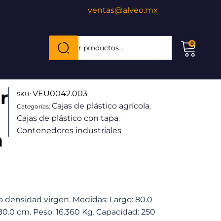
ventas@alveo.mx
Cuando hay resultados autocompletados, puede
0
Buscar
por:
r
VEU0042.003
SKU:
Cajas de plástico agrícola
Categorías:
,
Cajas de plástico con tapa
,
Contenedores industriales
n
lta densidad virgen. Medidas: Largo: 80.0
80.0 cm. Peso: 16.360 Kg. Capacidad: 250