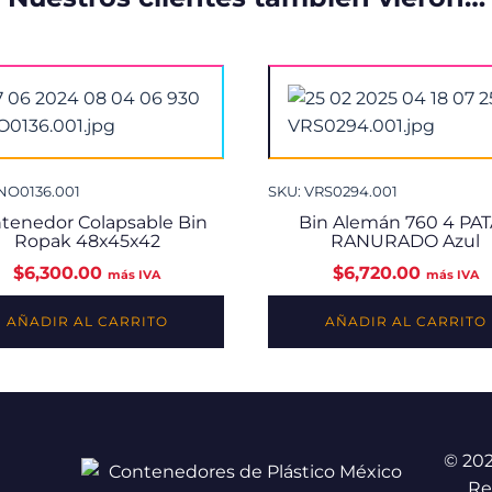
NO0136.001
SKU: VRS0294.001
tenedor Colapsable Bin
Bin Alemán 760 4 PA
Ropak 48x45x42
RANURADO Azul
$
6,300.00
$
6,720.00
más IVA
más IVA
AÑADIR AL CARRITO
AÑADIR AL CARRITO
© 20
Re