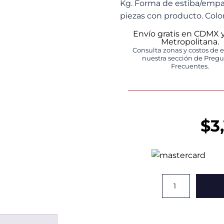
Kg. Forma de estiba/empaq
piezas con producto. Color
Envío gratis en CDMX 
Metropolitana.
Consulta zonas y costos de 
nuestra sección de Preg
Frecuentes.
$
3
Contenedor
México
Calado
Con
Tapa