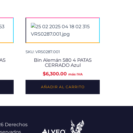
SKU: VRS0287.001
TAS
Bin Alemán 580 4 PATAS
CERRADO Azul
$
6,300.00
más IVA
AÑADIR AL CARRITO
26 Derechos
servados