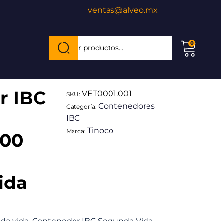
ventas@alveo.mx
Cuando hay resultados autocompletados, puede
0
Buscar
por:
r IBC
VET0001.001
SKU:
Contenedores
Categoría:
IBC
Tinoco
Marca:
000
ida
da vida. Contenedor IBC Segunda Vida