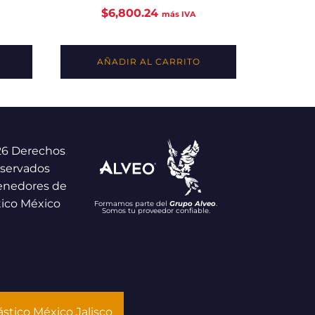
$
6,800.24
más IVA
AÑADIR AL CARRITO
26 Derechos
servados
enedores de
tico México
Formamos parte del
Grupo Alveo
.
Somos tu proveedor confiable.
stico México Jalisco