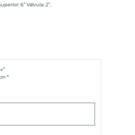
rior: 6’’ Válvula: 2’’.
»”
con
*