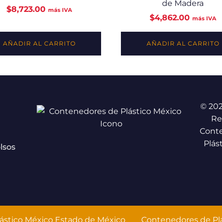
de Madera
$
8,723.00
más IVA
$
4,862.00
más IVA
AÑADIR AL CARRITO
AÑADIR AL CARRITO
© 20
Re
Cont
Plás
lsos
ástico México Estado de México
Contenedores de Plá