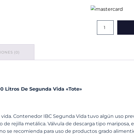
Contenedor
IBC
Con
Rejilla
Metálica
ONES (0)
1000
Litros
De
Segunda
Vida
«Tote»
cantidad
00 Litros De Segunda Vida «Tote»
da. Contenedor IBC Segunda Vida tuvo algún uso previo 
o de rejilla metálica. Válvula de descarga tipo mariposa,
r, no se recomienda para uso de productos grado alimen