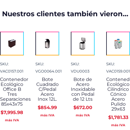
Nuestros clientes también vieron…
SKU:
SKU:
SKU:
SKU:
VAC0157.001
VGO0064.001
VDU0003
VAC0159.001
Contenedor
Bote
Bote de
Contened
Ecológico
Cuadrado
Acero
Ecológico
Office B
C/Pedal
Inoxidable
Cilíndrico
Tres
Acero
con Pedal
Cónico
Separaciones
Inox 12L.
de 12 Lts
Acero
85x43x75
Pulido
$
854.99
$
672.00
29x63
$
7,995.98
más IVA
más IVA
$
1,781.33
más IVA
más IVA