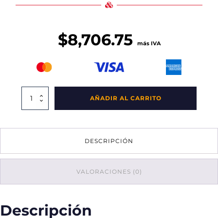
$
8,706.75
más IVA
Contenedor
AÑADIR AL CARRITO
Ecológico
Office
C
Tres
DESCRIPCIÓN
Separaciones
Balancín
85x43x75
cantidad
VALORACIONES (0)
Descripción