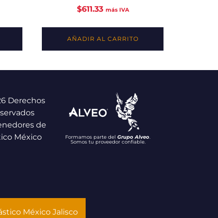
$
611.33
más IVA
AÑADIR AL CARRITO
26 Derechos
servados
enedores de
tico México
Formamos parte del
Grupo Alveo
.
Somos tu proveedor confiable.
stico México Jalisco