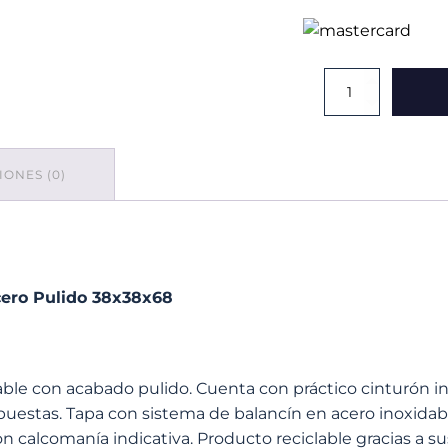
Contenedor
Ecológico
Cubo
Balancín
Acero
ONES (0)
Pulido
38x38x68
cantidad
cero Pulido 38x38x68
le con acabado pulido. Cuenta con práctico cinturón inte
expuestas. Tapa con sistema de balancín en acero inoxida
n calcomanía indicativa. Producto reciclable gracias a su