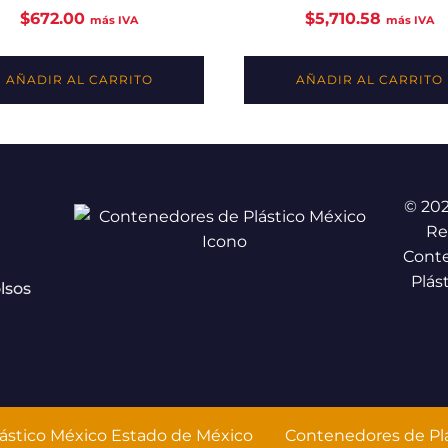
$
672.00
$
5,710.58
más IVA
más IVA
AÑADIR AL CARRITO
AÑADIR AL CARRITO
© 20
Re
Cont
Plás
lsos
ástico México Estado de México
Contenedores de Plá