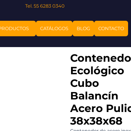
Tel. 55 6283 0340
PRODUCTOS
CATÁLOGOS
BLOG
CONTACTO
Contenedo
Ecológico
Cubo
Balancín
Acero Puli
38x38x68
Contenedor de acero inox