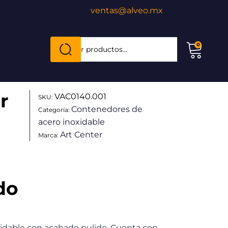
ventas@alveo.mx
Cuando hay resultados autocompletados, puede
0
Buscar
por:
r
VAC0140.001
SKU:
Contenedores de
Categoría:
acero inoxidable
Art Center
Marca:
do
idable con acabado pulido. Cuenta con