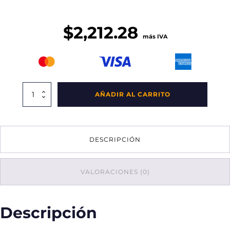
$
2,212.28
más IVA
Contenedor
AÑADIR AL CARRITO
Cubo
Acero
Pulido
Balancín
DESCRIPCIÓN
26x26x70
cantidad
VALORACIONES (0)
Descripción