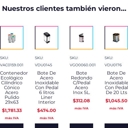
Nuestros clientes también vieron…
SKU:
SKU:
SKU:
SKU:
VAC0159.001
VDU0145
VGO0060.001
VDU0176
Contenedor
Bote De
Bote
Bote De
Ecológico
Acero
Redondo
Acero
Cilíndrico
Inoxidable
C/Pedal
Inoxidabl
Cónico
Con Pedal
Acero
Con Pedal
Acero
6 litros
Inox 5L.
De 20 Lts
Pulido
Liner
$
312.08
$
1,045.50
29x63
Interior
más IVA
más IVA
$
1,781.33
$
474.00
más IVA
más IVA