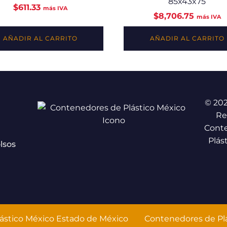
85x43x75
$
611.33
más IVA
$
8,706.75
más IVA
AÑADIR AL CARRITO
AÑADIR AL CARRITO
© 20
Re
Cont
Plás
lsos
ástico México Estado de México
Contenedores de Plá