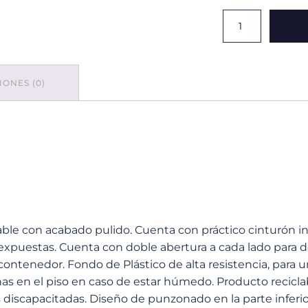
Contenedor
Alto
Acero
Pulido
49x104
ONES (0)
cantidad
le con acabado pulido. Cuenta con práctico cinturón inte
s expuestas. Cuenta con doble abertura a cada lado para 
 contenedor. Fondo de Plástico de alta resistencia, para u
as en el piso en caso de estar húmedo. Producto reciclab
s discapacitadas. Diseño de punzonado en la parte inferi