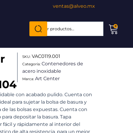
ventas@alveo.mx
Cuando hay resultados autocompletados, puede
0
Buscar
por:
r
VAC0119.001
SKU:
Contenedores de
Categoría:
acero inoxidable
Art Center
Marca:
104
idable con acabado pulido. Cuenta con
ideal para sujetar la bolsa de basura y
a de las bolsas expuestas. Cuenta con
 para depositar la basura. Tapa
ácil y rápidamente al interior del
ico de alta resistencia, para un mejor