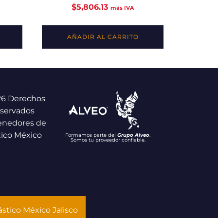
$
5,806.13
más IVA
AÑADIR AL CARRITO
26 Derechos
servados
enedores de
tico México
Formamos parte del
Grupo Alveo
.
Somos tu proveedor confiable.
stico México Jalisco