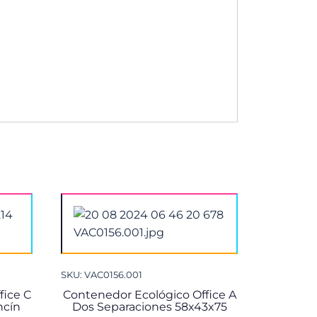
SKU: VAC0156.001
fice C
Contenedor Ecológico Office A
ncín
Dos Separaciones 58x43x75