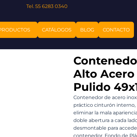
Tel. 55 6283 0340
PRODUCTOS
CATÁLOGOS
BLOG
CONTACTO
Contenedo
Alto Acero
Pulido 49x
Contenedor de acero inox
práctico cinturón interno, 
eliminar la mala aparienci
doble abertura a cada lado
desmontable para acceder f
contenedor. Fondo de Plást