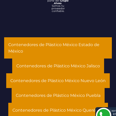
parte del
Grupo
Alveo
.
Somos tu
proveedor
confiable.
Contenedores de Plástico México Estado de
México
Contenedores de Plástico México Jalisco
Contenedores de Plástico México Nuevo León
Contenedores de Plástico México Puebla
Contenedores de Plástico México Querétaro
Conver
e