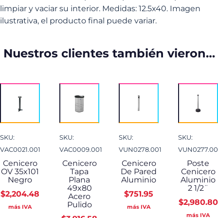
limpiar y vaciar su interior. Medidas: 12.5x40. Imagen
ilustrativa, el producto final puede variar.
Nuestros clientes también vieron…
SKU:
SKU:
SKU:
SKU:
VAC0021.001
VAC0009.001
VUN0278.001
VUN0277.00
Cenicero
Cenicero
Cenicero
Poste
OV 35x101
Tapa
De Pared
Cenicero
Negro
Plana
Aluminio
Aluminio
49x80
2 1/2¨
$
2,204.48
$
751.95
Acero
$
2,980.80
Pulido
más IVA
más IVA
más IVA