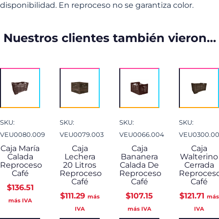
disponibilidad. En reproceso no se garantiza color.
Nuestros clientes también vieron…
SKU:
SKU:
SKU:
SKU:
VEU0080.009
VEU0079.003
VEU0066.004
VEU0300.00
Caja María
Caja
Caja
Caja
Calada
Lechera
Bananera
Walterino
Reproceso
20 Litros
Calada De
Cerrada
Café
Reproceso
Reproceso
Reproces
Café
Café
Café
$
136.51
$
111.29
$
107.15
$
121.71
más
más
más IVA
IVA
más IVA
IVA