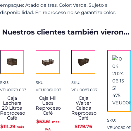
empaque: Atado de tres. Color: Verde. Sujeto a
disponibilidad. En reproceso no se garantiza color.
Nuestros clientes también vieron…
SKU:
SKU:
SKU:
VEU0079.003
VEU0081.003
VEU0087.007
Caja
Caja Mil
Caja
Lechera
Usos
Walter
20 Litros
Reproceso
Calada
Reproceso
Café
Reproceso
Café
Café
SKU:
$
53.61
más
$
111.29
$
179.76
más
VEU0080.01
IVA