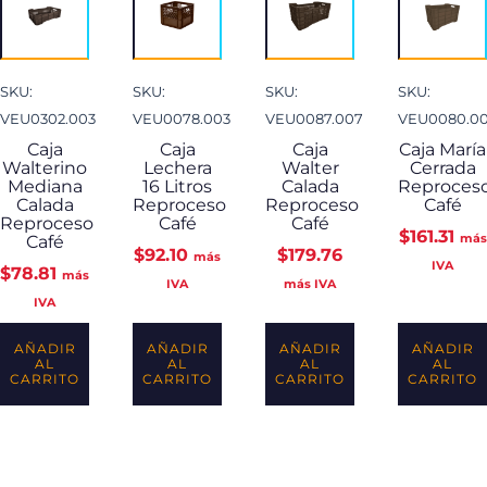
SKU:
SKU:
SKU:
SKU:
VEU0302.003
VEU0078.003
VEU0087.007
VEU0080.0
Caja
Caja
Caja
Caja María
Walterino
Lechera
Walter
Cerrada
Mediana
16 Litros
Calada
Reproces
Calada
Reproceso
Reproceso
Café
Reproceso
Café
Café
$
161.31
más
Café
$
92.10
$
179.76
más
IVA
$
78.81
más
IVA
más IVA
IVA
AÑADIR
AÑADIR
AÑADIR
AÑADIR
AL
AL
AL
AL
CARRITO
CARRITO
CARRITO
CARRITO