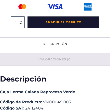
Caja
AÑADIR AL CARRITO
Lerma
Calada
Reproceso
Verde
DESCRIPCIÓN
cantidad
VALORACIONES (0)
Descripción
Caja Lerma Calada Reproceso Verde
Código de Producto:
VNO0049.003
Código SAT:
24112404