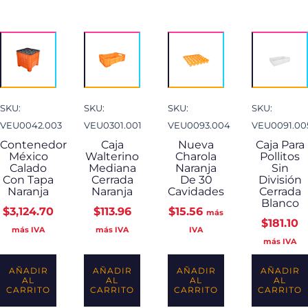
SKU:
SKU:
SKU:
SKU:
VEU0042.003
VEU0301.001
VEU0093.004
VEU0091.00
Contenedor
Caja
Nueva
Caja Para
México
Walterino
Charola
Pollitos
Calado
Mediana
Naranja
Sin
Con Tapa
Cerrada
De 30
División
Naranja
Naranja
Cavidades
Cerrada
Blanco
$
3,124.70
$
113.96
$
15.56
más
$
181.10
más IVA
más IVA
IVA
más IVA
AÑADIR
AÑADIR
AÑADIR
AÑADIR
AL
AL
AL
AL
CARRITO
CARRITO
CARRITO
CARRITO