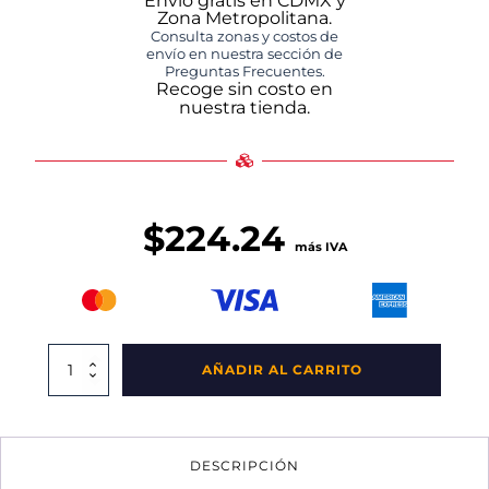
Envío gratis en CDMX y
Zona Metropolitana.
Consulta zonas y costos de
envío en nuestra sección de
Preguntas Frecuentes.
Recoge sin costo en
nuestra tienda.
$
224.24
más IVA
Caja
AÑADIR AL CARRITO
Ganadera
Cerrada
cantidad
DESCRIPCIÓN