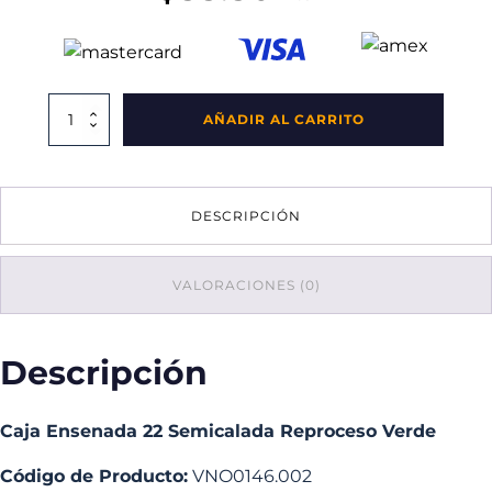
Caja
AÑADIR AL CARRITO
Ensenada
22
Semicalada
Reproceso
DESCRIPCIÓN
Verde
cantidad
VALORACIONES (0)
Descripción
Caja Ensenada 22 Semicalada Reproceso Verde
Código de Producto:
VNO0146.002