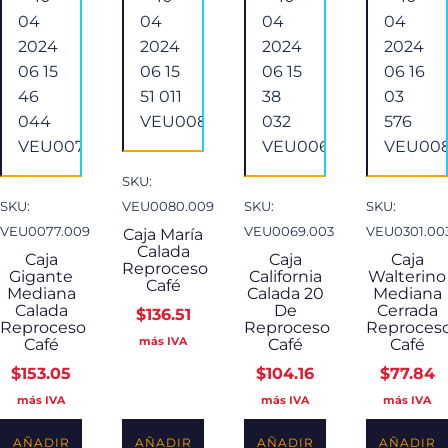
SKU:
SKU:
VEU0080.009
SKU:
SKU:
VEU0077.009
VEU0069.003
VEU0301.00
Caja María
Calada
Caja
Caja
Caja
Reproceso
Gigante
California
Walterino
Café
Mediana
Calada 20
Mediana
Calada
De
Cerrada
$
136.51
Reproceso
Reproceso
Reproces
más IVA
Café
Café
Café
$
153.05
$
104.16
$
77.84
más IVA
más IVA
más IVA
AÑADIR
AÑADIR
AÑADIR
AÑADIR