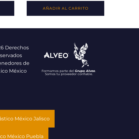
AÑADIR AL CARRITO
26 Derechos
servados
enedores de
tico México
Formamos parte del
Grupo Alveo
.
Somos tu proveedor confiable.
stico México Jalisco
ico México Puebla