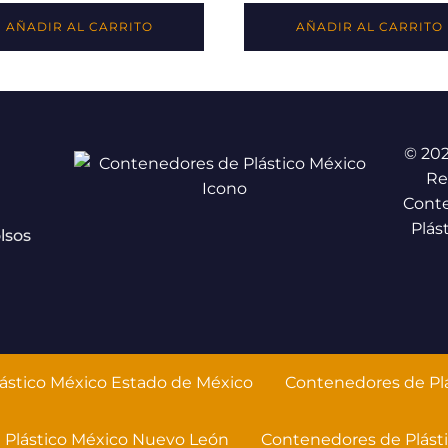
AÑADIR AL CARRITO
AÑADIR AL CARRITO
© 20
Re
Cont
Plás
lsos
ástico México Estado de México
Contenedores de Plá
 Plástico México Nuevo León
Contenedores de Plást