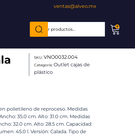
ventas@alveo.mx
Cuando hay resultados autocompletados, puede
0
Buscar
por:
la
VNO0032.004
SKU:
Outlet cajas de
Categoría:
plástico
 en polietileno de reproceso. Medidas
 Ancho: 35.0 cm. Alto: 31.0 cm. Medidas
ncho: 32.0 cm. Alto: 28.5 cm. Capacidad:
lumen: 45.0 l. Versión: Calada. Tipo de