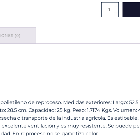
Caja
Chapala
Calada
Reproceso
Verde
ONES (0)
cantidad
 polietileno de reproceso. Medidas exteriores: Largo: 52.5
lto: 28.5 cm. Capacidad: 25 kg. Peso: 1.7174 Kgs. Volumen: 
osecha o transporte de la industria agrícola. Es estibable,
excelente ventilación y es muy resistente. Se puede per
idad. En reproceso no se garantiza color.