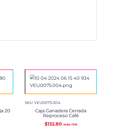
SKU: VEU0075.004
ja 20
Caja Ganadera Cerrada
Reproceso Café
$
132.80
más IVA