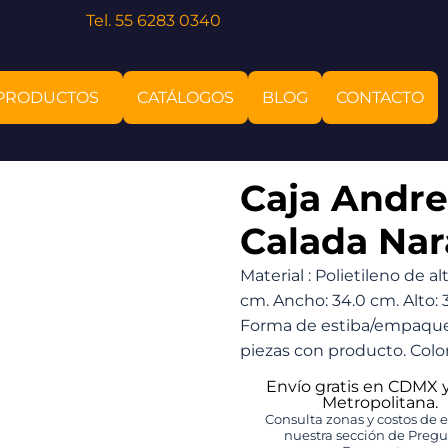
Tel. 55 6283 0340
PRODUCTOS
CATÁLOGOS
BLOG
CONTACTO
Caja Andr
Calada Nar
Material : Polietileno de a
cm. Ancho: 34.0 cm. Alto: 
Forma de estiba/empaque: 
piezas con producto. Color
Envío gratis en CDMX 
Metropolitana.
Consulta zonas y costos de 
nuestra sección de Preg