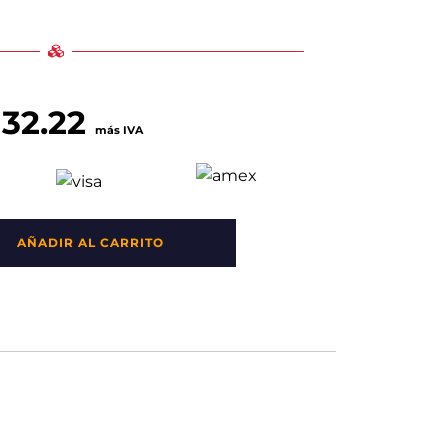
132.22
más IVA
AÑADIR AL CARRITO