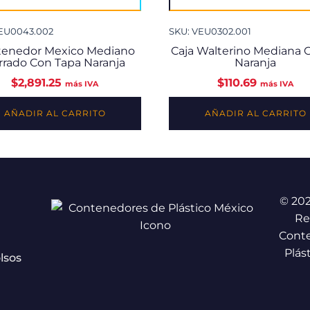
VEU0043.002
SKU: VEU0302.001
tenedor Mexico Mediano
Caja Walterino Mediana 
rrado Con Tapa Naranja
Naranja
$
2,891.25
$
110.69
más IVA
más IVA
AÑADIR AL CARRITO
AÑADIR AL CARRITO
© 20
Re
Cont
Plás
lsos