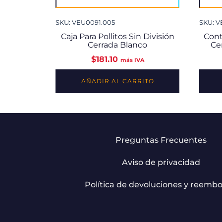
SKU: VEU0091.005
SKU: 
Caja Para Pollitos Sin División
Con
Cerrada Blanco
Ce
$
181.10
más IVA
AÑADIR AL CARRITO
Preguntas Frecuentes
Aviso de privacidad
Política de devoluciones y reembo