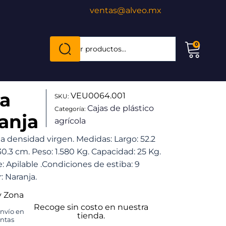
ventas@alveo.mx
Cuando hay resultados autocompletados, puede
0
Buscar
por:
ea
VEU0064.001
SKU:
Cajas de plástico
Categoría:
anja
agrícola
lta densidad virgen. Medidas: Largo: 52.2
30.3 cm. Peso: 1.580 Kg. Capacidad: 25 Kg.
Apilable .Condiciones de estiba: 9
: Naranja.
y Zona
Recoge sin costo en nuestra
envío en
tienda.
untas