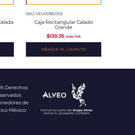
SKU: VEU0085.002
Calada
Caja Rectangular Calado
Grande
$
130.35
más IVA
AÑADIR AL CARRITO
26 Derechos
servados
enedores de
tico México
Formamos parte del
Grupo Alveo
.
Somos tu proveedor confiable.