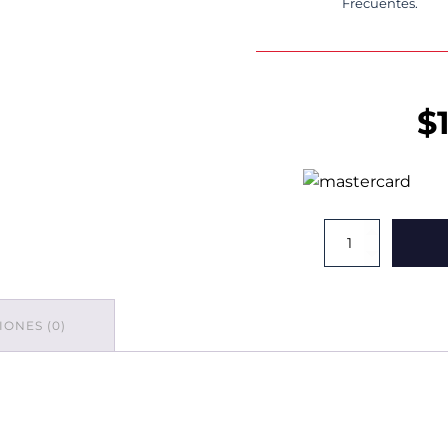
Frecuentes.
$
Caja
Andrea
Calada
Naranja
cantidad
ONES (0)