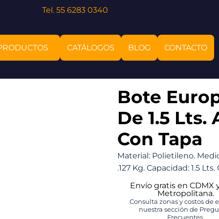
Tel. 55 6283 0340
PRODUCTOS
CATÁLOGOS
BLOG
CONTACTO
Bote Europ
De 1.5 Lts. 
Con Tapa
Material: Polietileno. Medi
.127 Kg. Capacidad: 1.5 Lts
Envío gratis en CDMX 
Metropolitana.
Consulta zonas y costos de 
nuestra sección de Preg
Frecuentes.