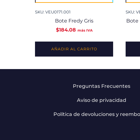
SKU: VEU0171.001
SKU: V
Bote Fredy Gris
Bote 
$
184.08
más IVA
AÑADIR AL CARRITO
Preguntas Frecuentes
Aviso de privacidad
Política de devoluciones y reembo