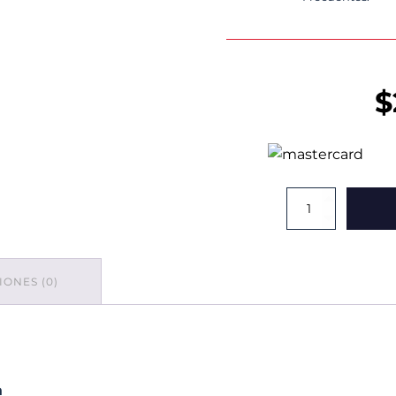
$
Bote
Europlast
De
1.5
Lts.
ONES (0)
Azul
Con
Tapa
cantidad
a