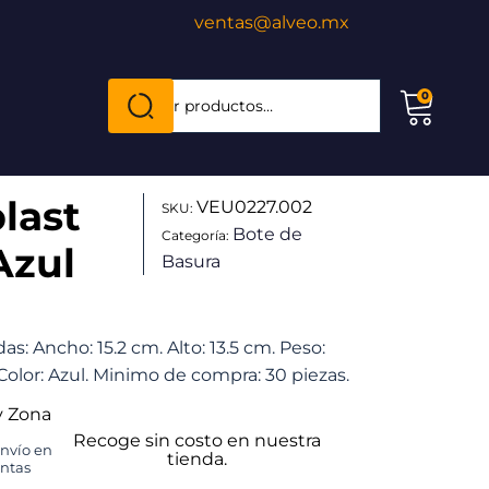
ventas@alveo.mx
Cuando hay resultados autocompletados, puede
0
Buscar
por:
last
VEU0227.002
SKU:
Bote de
Categoría:
Azul
Basura
das: Ancho: 15.2 cm. Alto: 13.5 cm. Peso:
. Color: Azul. Minimo de compra: 30 piezas.
y Zona
Recoge sin costo en nuestra
envío en
tienda.
untas