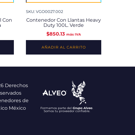
SKU: VGO0027.002
l Con
Contenedor Con Llantas Heavy
a
Duty 100L. Verde
$
850.13
más IVA
AÑADIR AL CARRITO
26 Derechos
servados
enedores de
tico México
Formamos parte del
Grupo Alveo
.
Somos tu proveedor confiable.