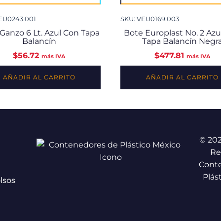
EU0243.001
SKU: VEU0169.003
Ganzo 6 Lt. Azul Con Tapa
Bote Europlast No. 2 Azu
Balancín
Tapa Balancín Negr
$
56.72
$
477.81
más IVA
más IVA
AÑADIR AL CARRITO
AÑADIR AL CARRITO
© 20
Re
Cont
Plás
lsos