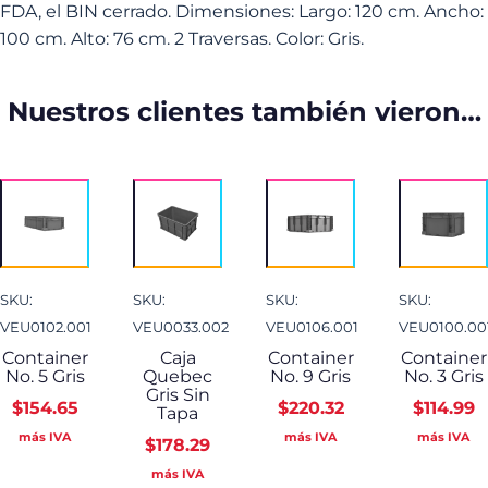
FDA, el BIN cerrado. Dimensiones: Largo: 120 cm. Ancho:
100 cm. Alto: 76 cm. 2 Traversas. Color: Gris.
Nuestros clientes también vieron…
SKU:
SKU:
SKU:
SKU:
VEU0102.001
VEU0033.002
VEU0106.001
VEU0100.00
Container
Caja
Container
Container
No. 5 Gris
Quebec
No. 9 Gris
No. 3 Gris
Gris Sin
$
154.65
$
220.32
$
114.99
Tapa
más IVA
más IVA
más IVA
$
178.29
más IVA