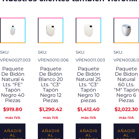
SKU:
SKU:
SKU:
SKU:
VPEN0027.003
VPEN0010.006
VPEN0011.003
VPEN0026.
Paquete
Paquete
Paquete
Paquete
De Bidón
De Bidón
De Bidón
De Bidon
Natural 4
Blanco 20
Natural 25
Natural
Lts. "FE"
Lts. "C3"
Lts. "C3"
60 Lts.
Tapón
Tapón
Tapón
"M" Tapón
Negro 40
Negro 12
Negro 10
Negro 6
Piezas
Piezas
piezas
Piezas
$
919.80
$
1,290.42
$
1,412.40
$
2,022.30
más IVA
más IVA
más IVA
más IVA
AÑADIR
AÑADIR
AÑADIR
AÑADIR
AL
AL
AL
AL