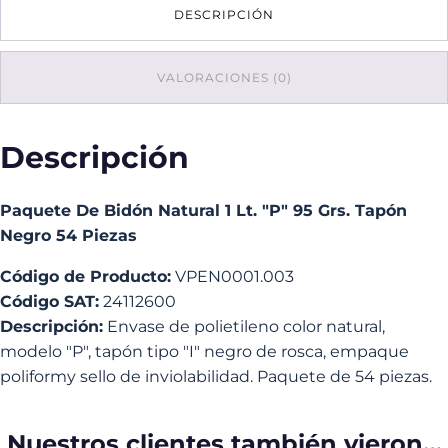
DESCRIPCIÓN
Lt.
"P"
95
Grs.
VALORACIONES (0)
Tapón
Negro
54
Descripción
Piezas
cantidad
Paquete De Bidón Natural 1 Lt. "P" 95 Grs. Tapón
Negro 54 Piezas
Código de Producto:
VPEN0001.003
Código SAT:
24112600
Descripción:
Envase de polietileno color natural,
modelo "P", tapón tipo "I" negro de rosca, empaque
poliformy sello de inviolabilidad. Paquete de 54 piezas.
Nuestros clientes también vieron…