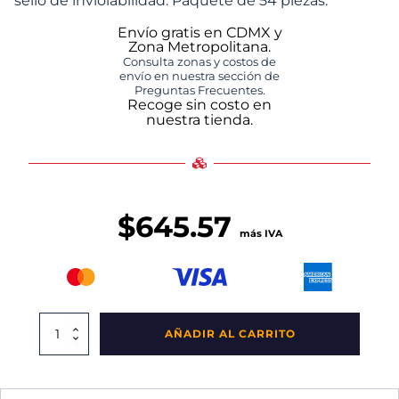
sello de inviolabilidad. Paquete de 54 piezas.
Envío gratis en CDMX y
Zona Metropolitana.
Consulta zonas y costos de
envío en nuestra sección de
Preguntas Frecuentes.
Recoge sin costo en
nuestra tienda.
$
645.57
más IVA
Paquete
AÑADIR AL CARRITO
De
Bidón
Natural
1