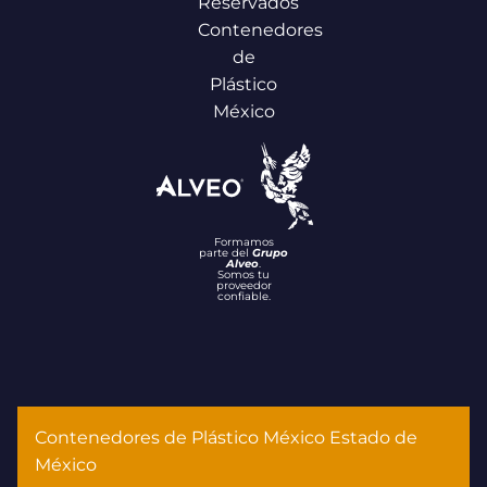
Reservados
Contenedores
de
Plástico
México
Formamos
parte del
Grupo
Alveo
.
Somos tu
proveedor
confiable.
Contenedores de Plástico México Estado de
México