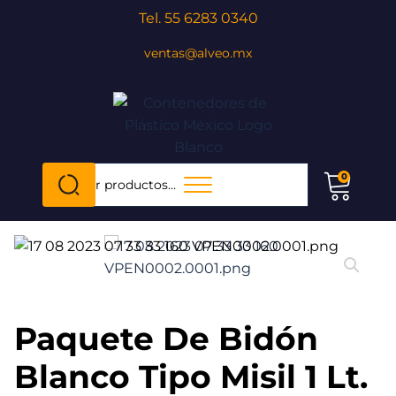
Tel. 55 6283 0340
ventas@alveo.mx
Cuando hay resultados autocompletados, puedes utili
0
Buscar
por:
Paquete De Bidón
Blanco Tipo Misil 1 Lt.