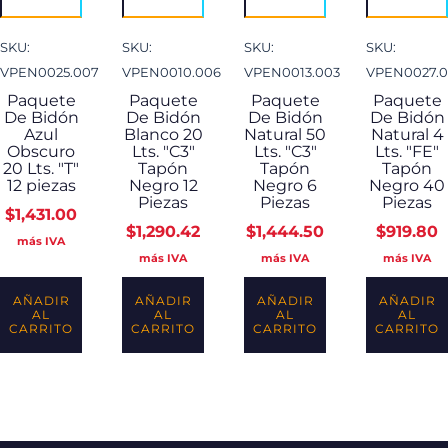
SKU:
SKU:
SKU:
SKU:
VPEN0025.007
VPEN0010.006
VPEN0013.003
VPEN0027.0
Paquete
Paquete
Paquete
Paquete
De Bidón
De Bidón
De Bidón
De Bidón
Azul
Blanco 20
Natural 50
Natural 4
Obscuro
Lts. "C3"
Lts. "C3"
Lts. "FE"
20 Lts. "T"
Tapón
Tapón
Tapón
12 piezas
Negro 12
Negro 6
Negro 40
Piezas
Piezas
Piezas
$
1,431.00
$
1,290.42
$
1,444.50
$
919.80
más IVA
más IVA
más IVA
más IVA
AÑADIR
AÑADIR
AÑADIR
AÑADIR
AL
AL
AL
AL
CARRITO
CARRITO
CARRITO
CARRITO