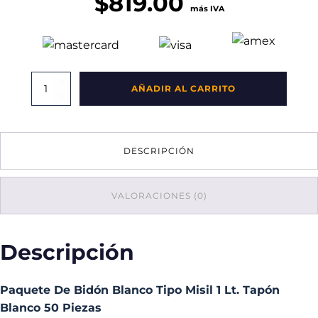
$
819.00
más IVA
Paquete
AÑADIR AL CARRITO
De
Bidón
Blanco
Tipo
DESCRIPCIÓN
Misil
1
Lt.
Tapón
VALORACIONES (0)
Blanco
50
Piezas
Descripción
cantidad
Paquete De Bidón Blanco Tipo Misil 1 Lt. Tapón
Blanco 50 Piezas