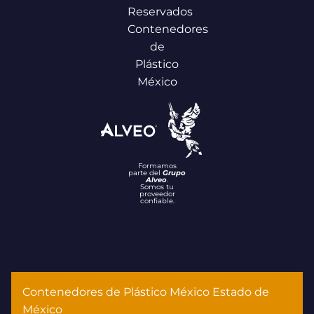
Reservados
Contenedores
de
Plástico
México
Formamos
parte del
Grupo
Alveo
.
Somos tu
proveedor
confiable.
Contenedores de Plástico México Estado de
México