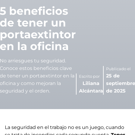
5 beneficios
de tener un
portaextintor
en la oficina
No arriesgues tu seguridad.
Conoce estos beneficios clave
Publicado el
de tener un portaextintor en la
25 de
Escrito por
oficina y como mejoran la
Liliana
septiembr
seguridad y el orden.
Alcántara
de 2025
La seguridad en el trabajo no es un juego, cuando
se trata de incendios cada segundo cuenta.
Tener